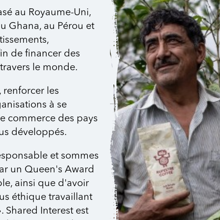
basé au Royaume-Uni,
au Ghana, au Pérou et
tissements,
fin de financer des
travers le monde.
 renforcer les
ganisations à se
r le commerce des pays
us développés.
responsable et sommes
 par un Queen's Award
le, ainsi que d'avoir
us éthique travaillant
 Shared Interest est