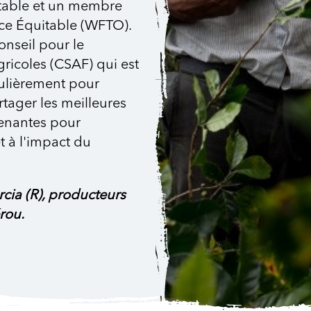
table et un membre
ce Équitable (WFTO).
seil pour le
ricoles (CSAF) qui est
gulièrement pour
tager les meilleures
renantes pour
t à l'impact du
cia (R), producteurs
rou.