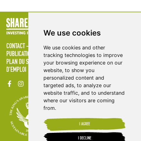
We use cookies
CONTACT
STRATÉGIES
ESPACE MULTIMÉDIA
We use cookies and other
PUBLICATIONS
LES ÉTABLISSEMENTS D'ENSEIGNEMENT
tracking technologies to improve
PLAN DU SITE
MODALITÉS ET CONDITIONS
OFFRES
your browsing experience on our
D'EMPLOI
website, to show you
personalized content and
targeted ads, to analyze our
website traffic, and to understand
where our visitors are coming
from.
I AGREE
I DECLINE