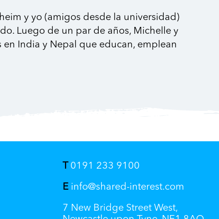
eim y yo (amigos desde la universidad)
do. Luego de un par de años, Michelle y
es en India y Nepal que educan, emplean
T
0191 233 9100
E
info@shared-interest.com
7 New Bridge Street West,